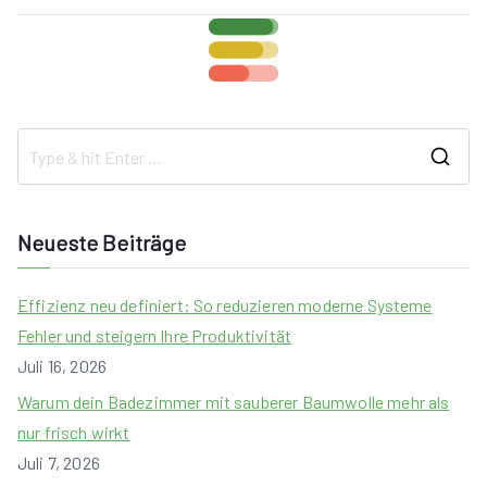
S
e
a
Neueste Beiträge
r
c
Effizienz neu definiert: So reduzieren moderne Systeme
h
Fehler und steigern Ihre Produktivität
f
Juli 16, 2026
o
Warum dein Badezimmer mit sauberer Baumwolle mehr als
r
nur frisch wirkt
:
Juli 7, 2026