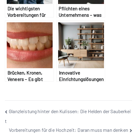
Die wichtigsten
Pflichten eines
Vorbereitungen für
Unternehmens – was
den Winter
gehört dazu?
Brücken, Kronen,
Innovative
Veneers – Es gibt
Einrichtungslösungen
vielfältige
für kleine Räume
Möglichkeiten im
Rahmen der
Zahnästhetik
Beitragsnavigation
Glanzleistung hinter den Kulissen: Die Helden der Sauberkei
t
Vorbereitungen für die Hochzeit: Daran muss man denken