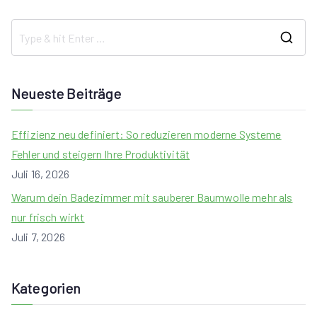
S
e
a
Neueste Beiträge
r
c
Effizienz neu definiert: So reduzieren moderne Systeme
h
Fehler und steigern Ihre Produktivität
f
Juli 16, 2026
o
Warum dein Badezimmer mit sauberer Baumwolle mehr als
r
nur frisch wirkt
:
Juli 7, 2026
Kategorien