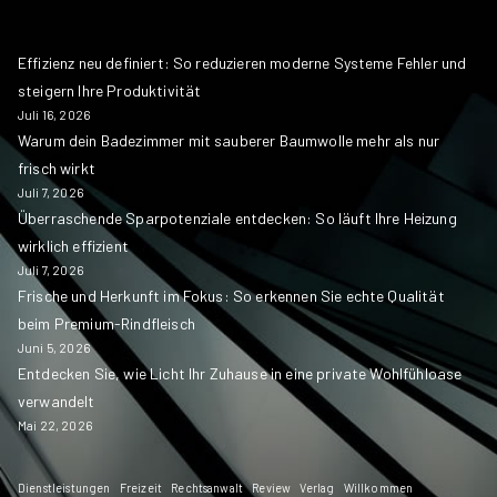
Effizienz neu definiert: So reduzieren moderne Systeme Fehler und
steigern Ihre Produktivität
Juli 16, 2026
Warum dein Badezimmer mit sauberer Baumwolle mehr als nur
frisch wirkt
Juli 7, 2026
Überraschende Sparpotenziale entdecken: So läuft Ihre Heizung
wirklich effizient
Juli 7, 2026
Frische und Herkunft im Fokus: So erkennen Sie echte Qualität
beim Premium-Rindfleisch
Juni 5, 2026
Entdecken Sie, wie Licht Ihr Zuhause in eine private Wohlfühloase
verwandelt
Mai 22, 2026
Dienstleistungen
Freizeit
Rechtsanwalt
Review
Verlag
Willkommen